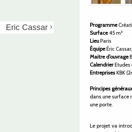
Programme
Créat
Eric Cassar
Surface
45 m²
Lieu
Paris
Équipe
Éric Cassar,
Maitre d’ouvrage
B
Calendrier
Etudes 
Entreprises
KBK (2n
Principes générau
dans une surface 
une porte.
Le projet va intro